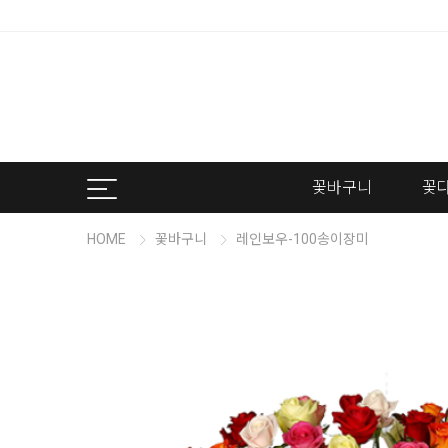
꽃바구니
꽃
HOME
꽃바구니
레인보우-100송이장미