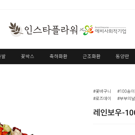
다발
꽃박스
축하화환
근조화환
동양란
#꽃바구니
#100송
#로즈데이
#부부의
레인보우-1