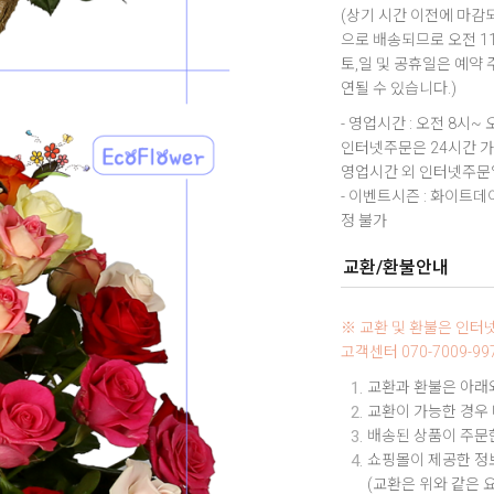
(상기 시간 이전에 마감되
으로 배송되므로 오전 1
토,일 및 공휴일은 예약
연될 수 있습니다.)
- 영업시간 : 오전 8시~ 
인터넷주문은 24시간 
영업시간 외 인터넷주문일
- 이벤트시즌 : 화이트
정 불가
교환/환불안내
※ 교환 및 환불은 인
고객센터 070-7009-
교환과 환불은 아래와
교환이 가능한 경우
배송된 상품이 주문한
쇼핑몰이 제공한 정보
(교환은 위와 같은 