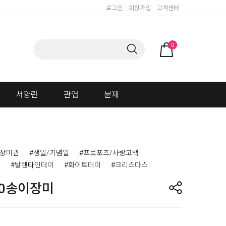
로그인
회원가입
고객센터
0
서양란
관엽
분재
이장미관
#생일/기념일
#프로포즈/사랑고백
날
#발렌타인데이
#화이트데이
#크리스마스
00송이장미