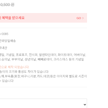
10,500 원
인 혜택을 받으세요
a-0085
전국당일배송
국내산
생일, 기념일, 프로포즈, 전시회, 발렌타인데이, 화이트데이, 어버이날,
스승의날, 부부의날, 성년의날, 빼빼로데이, 크리스마스 등의 기념일
준으로 제작 되었습니다.
송이의 크기와 풍성도 차이가 있습니다.
소재,부속품(포장,바구니,리본,카드,데코)등은 이미지와 별도로 시즌이
수 있습니다