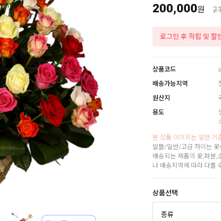
200,000
원
2
로그인 후 적립 및 할
상품코드
배송가능지역
원산지
용도
본 상품 이미지는 일반 기
알뜰/일반/고급 차이는 꽃
배송되는 제품의 꽃,화분,
나 배송지역에 따라 다를 
상품선택