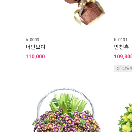
b-0003
h-0131
너만보여
만천홍
110,000
109,30
전국당일