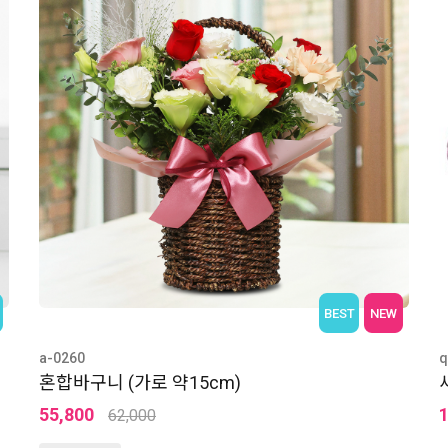
BEST
NEW
a-0260
q
혼합바구니 (가로 약15cm)
55,800
62,000