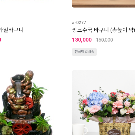
a-0277
 과일바구니
핑크수국 바구니 (총높이 약6
0
130,000
150,000
전국당일배송