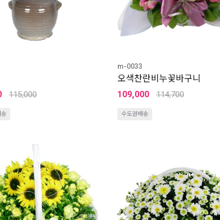
m-0033
오색찬란비누꽃바구니
0
109,000
115,000
114,700
배송
수도권배송