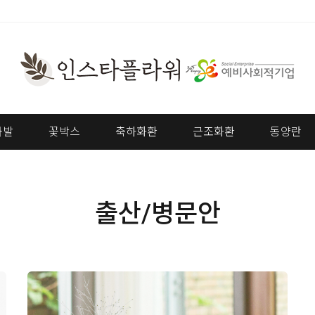
다발
꽃박스
축하화환
근조화환
동양란
출산/병문안