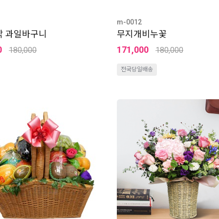
m-0012
각 과일바구니
무지개비누꽃
0
171,000
180,000
180,000
전국당일배송