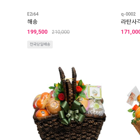
E2i64
q-0002
해송
라탄사
199,500
171,00
210,000
전국당일배송