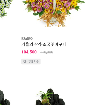
E2a590
가을의추억-소국꽃바구니
104,500
110,000
전국당일배송