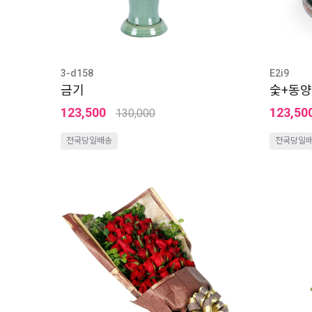
3-d158
E2i9
금기
숯+동
123,500
123,50
130,000
전국당일배송
전국당일