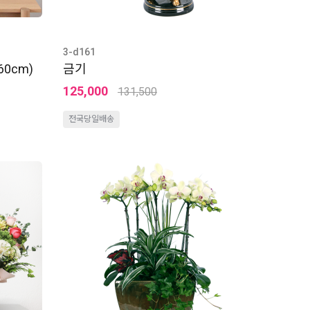
3-d161
0cm)
금기
125,000
131,500
전국당일배송