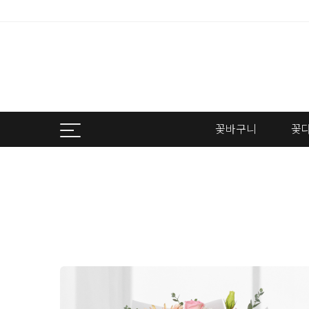
꽃바구니
꽃