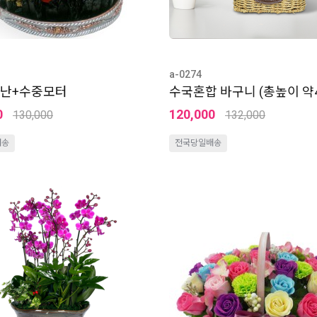
a-0274
양난+수중모터
수국혼합 바구니 (총높이 약4
0
120,000
130,000
132,000
배송
전국당일배송