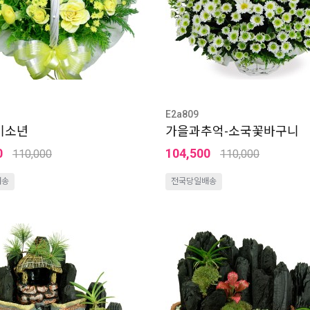
E2a809
기소년
가을과추억-소국꽃바구니
0
104,500
110,000
110,000
배송
전국당일배송