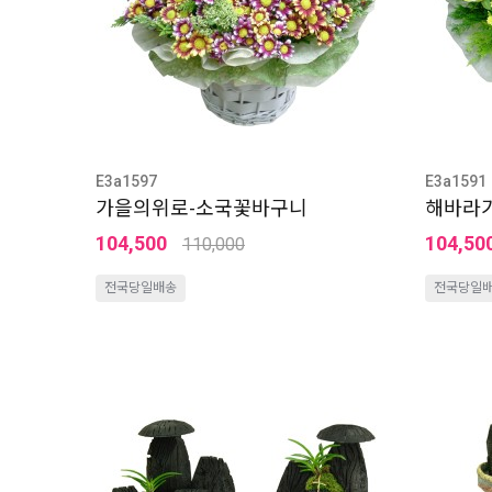
E3a1597
E3a1591
가을의위로-소국꽃바구니
해바라
104,500
104,50
110,000
전국당일배송
전국당일