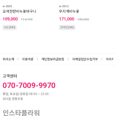
m-0033
m-0012
오색찬란비누꽃바구니
무지개비누꽃
109,000
171,000
114,700
180,000
수도권배송
전국당일배송
회사소개
이용약관
개인정보취급방침
이메일집단수집거부
이미지
고객센터
070-7009-9970
평일, 토요일/공휴일 08:00 ~ 22:00
365일 연중무휴
인스타플라워