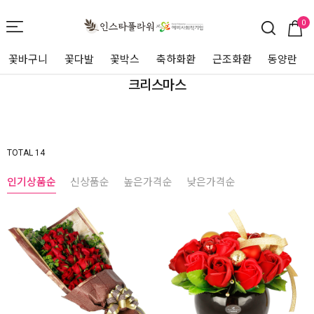
0
꽃바구니
꽃다발
꽃박스
축하화환
근조화환
동양란
크리스마스
TOTAL 14
인기상품순
신상품순
높은가격순
낮은가격순