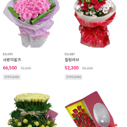
E3c591
E3c587
사랑의왈츠
필링러브
66,500
52,300
70,000
55,000
전국당일배송
전국당일배송