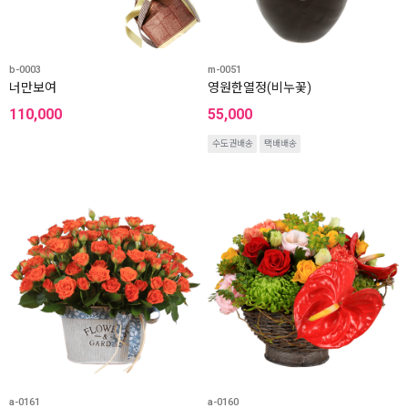
b-0003
m-0051
너만보여
영원한열정(비누꽃)
110,000
55,000
수도권배송
택배배송
a-0161
a-0160