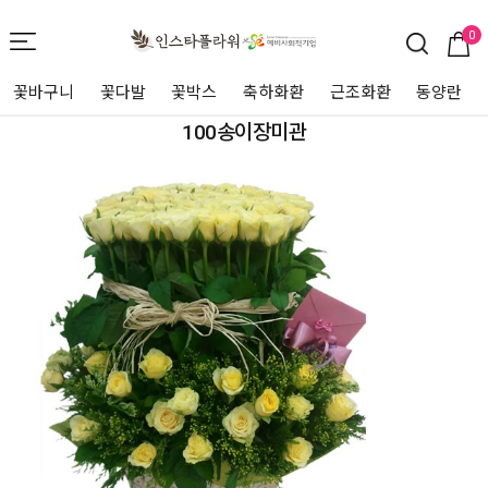
0
꽃바구니
꽃다발
꽃박스
축하화환
근조화환
동양란
100송이장미관