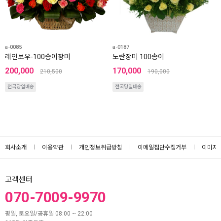
a-0085
a-0187
레인보우-100송이장미
노란장미 100송이
200,000
170,000
210,500
190,000
전국당일배송
전국당일배송
회사소개
이용약관
개인정보취급방침
이메일집단수집거부
이미지
고객센터
070-7009-9970
평일, 토요일/공휴일 08:00 ~ 22:00