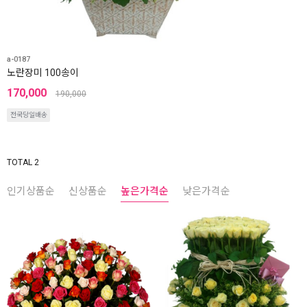
a-0187
노란장미 100송이
170,000
190,000
전국당일배송
TOTAL 2
인기상품순
신상품순
높은가격순
낮은가격순