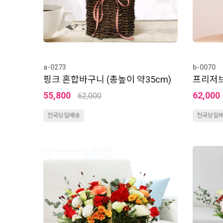
a-0273
b-0070
핑크 혼합바구니 (총높이 약35cm)
프리저브
55,800
62,000
62,000
전국당일배송
전국당일