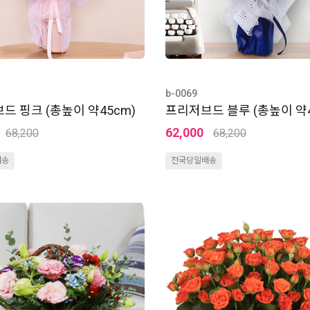
b-0069
드 핑크 (총높이 약45cm)
프리저브드 블루 (총높이 약4
62,000
68,200
68,200
배송
전국당일배송