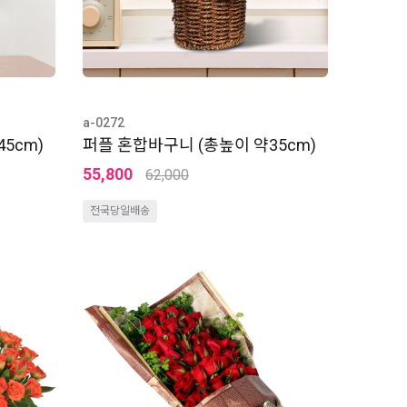
a-0272
5cm)
퍼플 혼합바구니 (총높이 약35cm)
55,800
62,000
전국당일배송