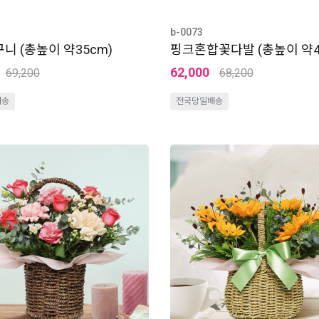
b-0073
니 (총높이 약35cm)
핑크혼합꽃다발 (총높이 약4
62,000
69,200
68,200
배송
전국당일배송