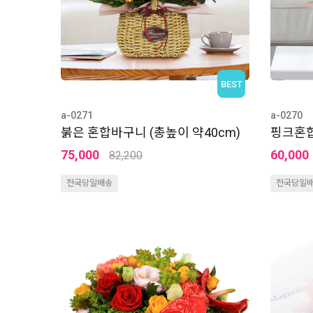
BEST
a-0271
a-0270
붉은 혼합바구니 (총높이 약40cm)
핑크혼합
75,000
60,000
82,200
전국당일배송
전국당일