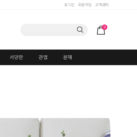
로그인
회원가입
고객센터
0
서양란
관엽
분재