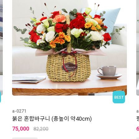
BEST
a-0270
a
핑크혼합바구니 (총높이 약35cm)
60,000
66,200