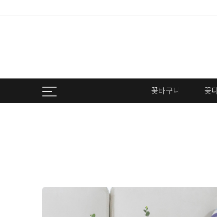
꽃바구니
꽃