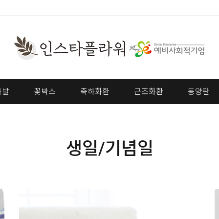
다발
꽃박스
축하화환
근조화환
동양란
생일/기념일