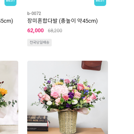
b-0072
5cm)
장미혼합다발 (총높이 약45cm)
62,000
68,200
전국당일배송