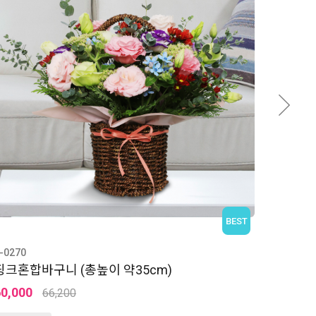
BEST
-0271
붉은 혼합바구니 (총높이 약40cm)
75,000
82,200