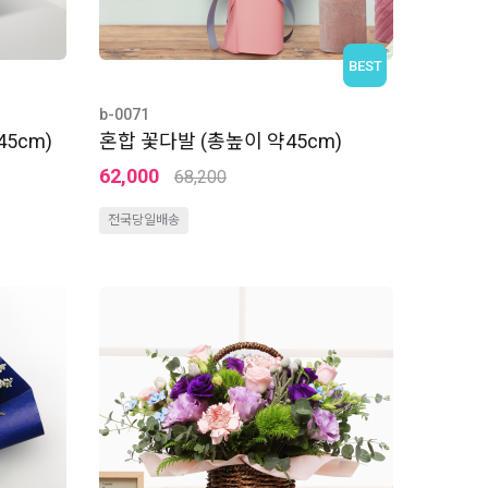
BEST
b-0071
5cm)
혼합 꽃다발 (총높이 약45cm)
62,000
68,200
전국당일배송