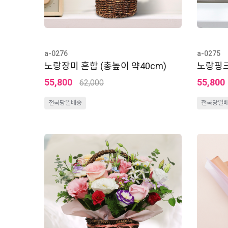
a-0276
a-0275
노랑장미 혼합 (총높이 약40cm)
노랑핑크
55,800
55,800
62,000
전국당일배송
전국당일