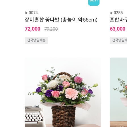
b-0074
a-0285
장미혼합 꽃다발 (총높이 약55cm)
혼합바구
72,000
63,000
79,200
전국당일배송
전국당일