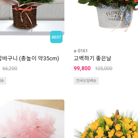
BEST
a-0161
바구니 (총높이 약35cm)
고백하기 좋은날
99,800
66,200
105,000
배송
전국당일배송