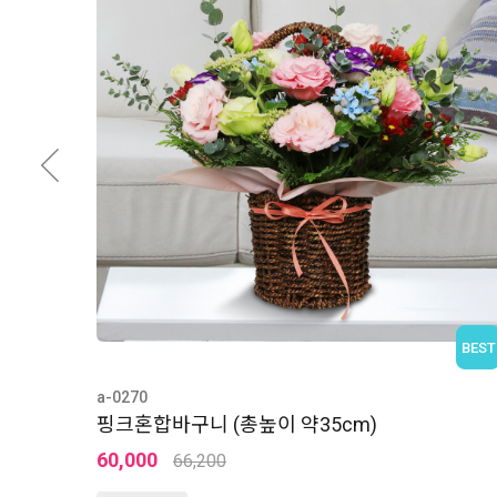
BEST
a-0271
붉은 혼합바구니 (총높이 약40cm)
75,000
82,200