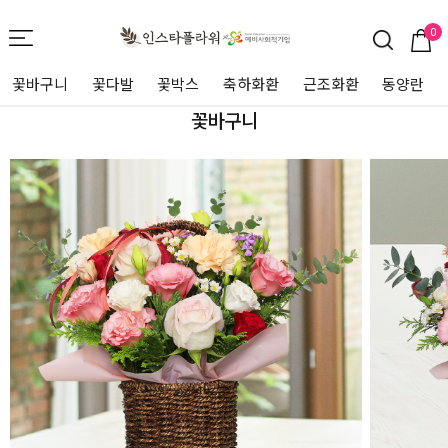
0
꽃바구니
꽃다발
꽃박스
축하화환
근조화환
동양란
꽃바구니