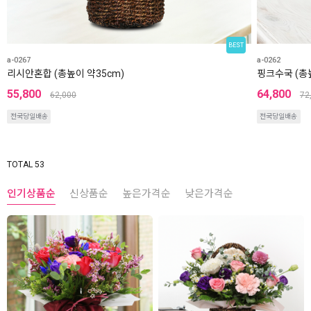
BEST
a-0267
a-0262
리시안혼합 (총높이 약35cm)
핑크수국 (총높
55,800
64,800
62,000
72
전국당일배송
전국당일배송
TOTAL 53
인기상품순
신상품순
높은가격순
낮은가격순