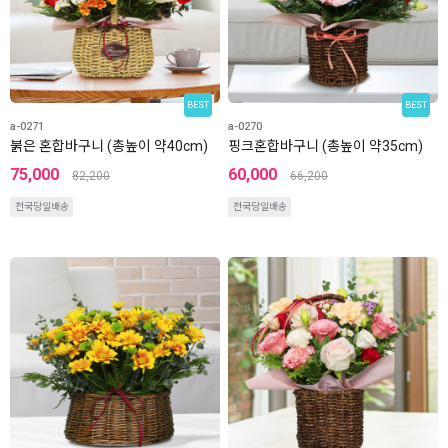
BEST
BEST
a-0271
a-0270
붉은 혼합바구니 (총높이 약40cm)
핑크혼합바구니 (총높이 약35cm)
75,000
60,000
82,200
66,200
전국당일배송
전국당일배송