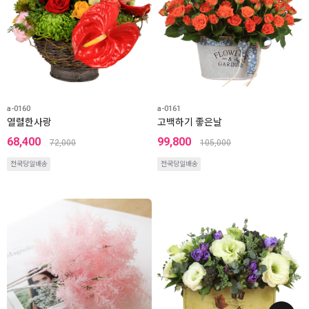
a-0160
a-0161
열렬한사랑
고백하기 좋은날
68,400
99,800
72,000
105,000
전국당일배송
전국당일배송