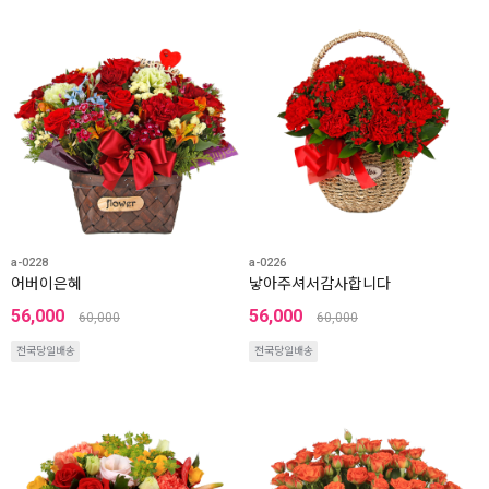
a-0228
a-0226
어버이은혜
낳아주셔서감사합니다
56,000
56,000
60,000
60,000
전국당일배송
전국당일배송