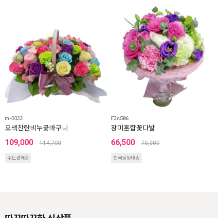
m-0033
E3c586
오색찬란비누꽃바구니
장미혼합꽃다발
109,000
66,500
114,700
70,000
수도권배송
전국당일배송