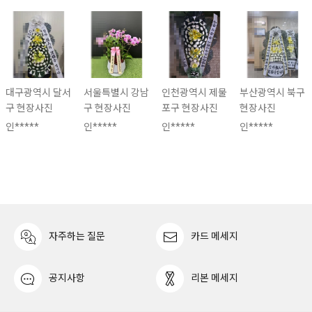
대구광역시 달서
서울특별시 강남
인천광역시 제물
부산광역시 북구
구 현장사진
구 현장사진
포구 현장사진
현장사진
인*****
인*****
인*****
인*****
자주하는 질문
카드 메세지
공지사항
리본 메세지