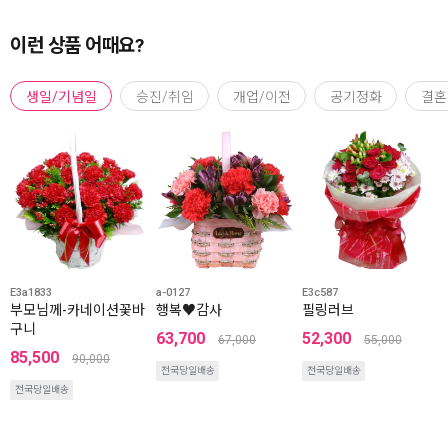
이런 상품 어때요?
생일/기념일
승진/취임
개업/이전
공기정화
결혼
E3a1833
a-0127
E3c587
부모님께-카네이션꽃바
행복♥감사
필링러브
구니
63,700
52,300
67,000
55,000
85,500
90,000
전국당일배송
전국당일배송
전국당일배송