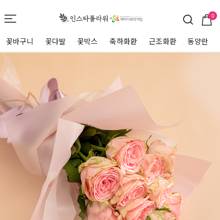
0
꽃바구니
꽃다발
꽃박스
축하화환
근조화환
동양란