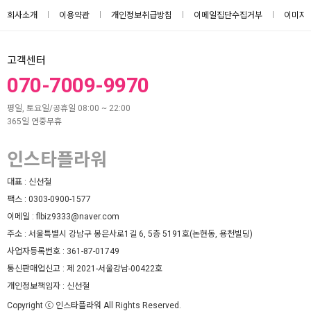
회사소개
이용약관
개인정보취급방침
이메일집단수집거부
이미지
고객센터
070-7009-9970
평일, 토요일/공휴일 08:00 ~ 22:00
365일 연중무휴
인스타플라워
대표 :
신선철
팩스 :
0303-0900-1577
이메일 :
flbiz9333@naver.com
주소 :
서울특별시 강남구 봉은사로1길 6, 5층 5191호(논현동, 용천빌딩)
사업자등록번호 :
361-87-01749
통신판매업신고 :
제 2021-서울강남-00422호
개인정보책임자 :
신선철
Copyright ⓒ 인스타플라워 All Rights Reserved.