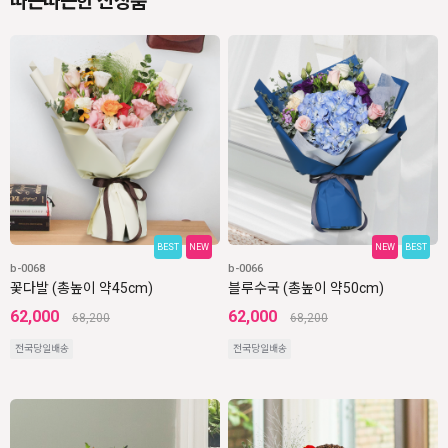
따끈따끈한 신상품
BEST
NEW
NEW
BEST
b-0068
b-0066
꽃다발 (총높이 약45cm)
블루수국 (총높이 약50cm)
62,000
62,000
68,200
68,200
전국당일배송
전국당일배송