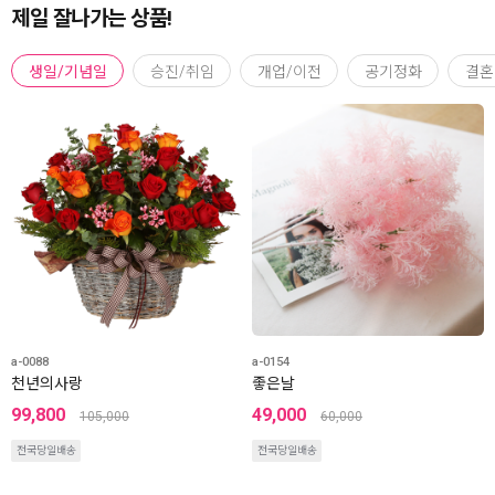
제일 잘나가는 상품!
생일/기념일
승진/취임
개업/이전
공기정화
결혼
a-0088
a-0154
천년의사랑
좋은날
99,800
49,000
105,000
60,000
전국당일배송
전국당일배송