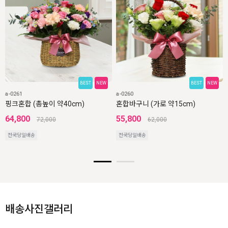
BEST
NEW
BEST
NEW
a-0261
a-0260
핑크혼합 (총높이 약40cm)
혼합바구니 (가로 약15cm)
64,800
55,800
72,000
62,000
전국당일배송
전국당일배송
배송사진갤러리