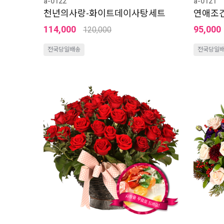
a-0122
a-0121
천년의사랑-화이트데이사탕세트
연애조
114,000
95,000
120,000
전국당일배송
전국당일