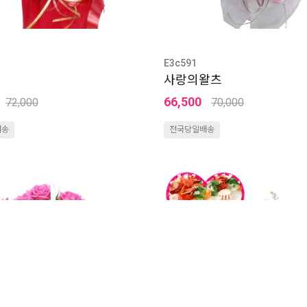
E3c591
사랑의왈츠
66,500
72,000
70,000
배송
전국당일배송