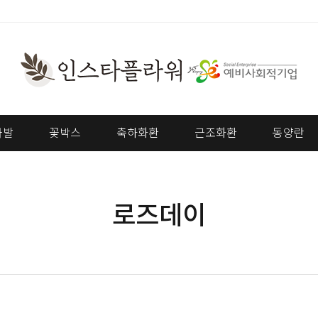
다발
꽃박스
축하화환
근조화환
동양란
로즈데이