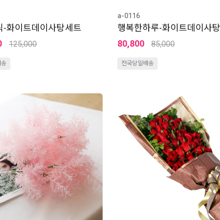
a-0116
릭-화이트데이사탕세트
행복한하루-화이트데이사
0
80,800
125,000
85,000
배송
전국당일배송