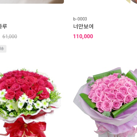
b-0003
하루
너만보여
110,000
61,000
배송