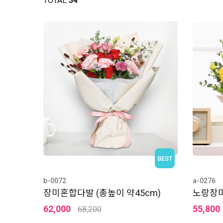
TOTAL
34
BEST
b-0072
a-0276
장미혼합다발 (총높이 약45cm)
노랑장미
62,000
55,800
68,200