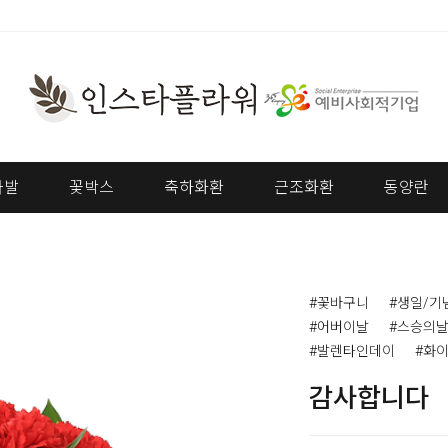
다발
꽃박스
축하화환
근조화환
동양란
#꽃바구니
#생일/기
#어버이날
#스승의
#발렌타인데이
#화
감사합니다