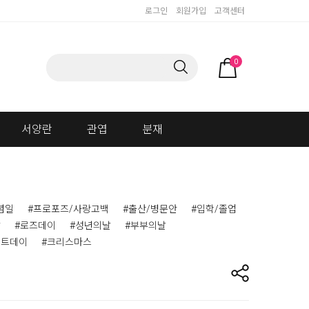
로그인
회원가입
고객센터
0
서양란
관엽
분재
념일
#프로포즈/사랑고백
#출산/병문안
#입학/졸업
날
#로즈데이
#성년의날
#부부의날
이트데이
#크리스마스