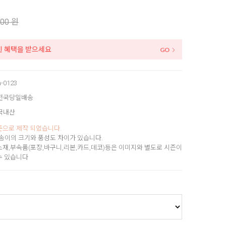
000 원
인 혜택을 받으세요
a-0123
전국당일배송
국내산
준으로 제작 되었습니다.
송이의 크기와 풍성도 차이가 있습니다.
소재,부속품(포장,바구니,리본,카드,데코)등은 이미지와 별도로 시즌이
수 있습니다