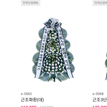
전국당일배송
전국당일
e-0065
e-0068
근조화환(대)
근조3단