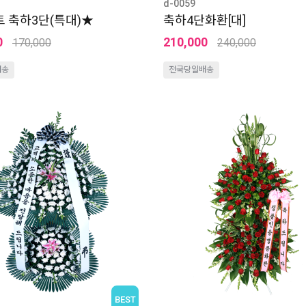
d-0059
 축하3단(특대)★
축하4단화환[대]
0
210,000
170,000
240,000
배송
전국당일배송
BEST