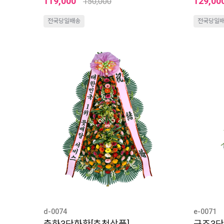
119,000
129,00
150,000
전국당일배송
전국당일
d-0074
e-0071
축하3단화환[추천상품]
근조3단