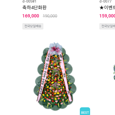
d-00581
d-0077
축하4단화환
★이벤트
169,000
159,00
190,000
전국당일배송
전국당일
BEST