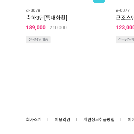
d-0078
e-0077
축하3단[특대화환]
근조스
189,000
123,00
210,000
전국당일배송
전국당일
회사소개
이용약관
개인정보취급방침
이