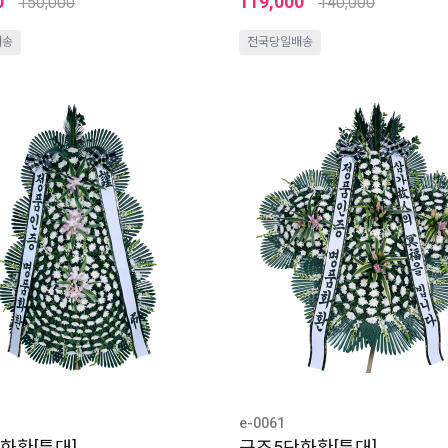
0
119,000
150,000
140,000
배송
전국당일배송
e-0061
화환[특대]
근조5단화환[특대]