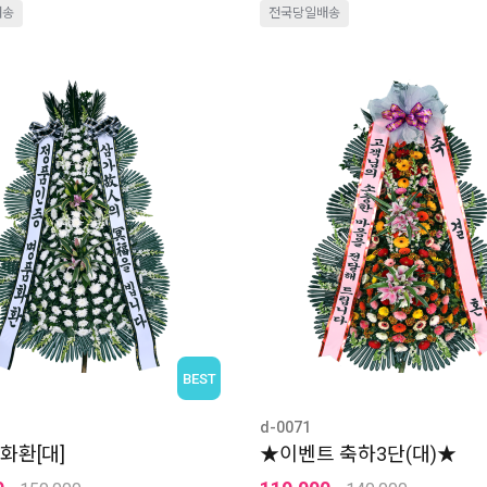
배송
전국당일배송
BEST
d-0071
화환[대]
★이벤트 축하3단(대)★