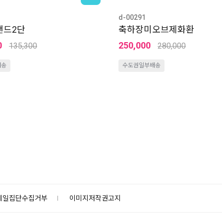
d-00291
탠드2단
축하장미오브제화환
0
250,000
135,300
280,000
배송
수도권일부배송
메일집단수집거부
이미지저작권고지