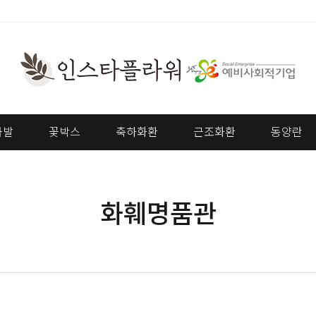
다발
꽃박스
축하화환
근조화환
동양란
화훼명품관