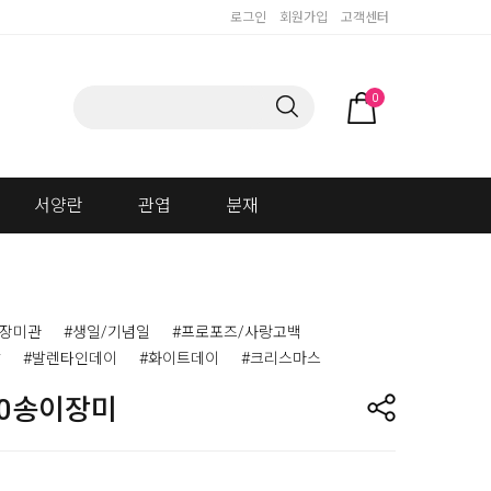
로그인
회원가입
고객센터
0
서양란
관엽
분재
이장미관
#생일/기념일
#프로포즈/사랑고백
날
#발렌타인데이
#화이트데이
#크리스마스
00송이장미