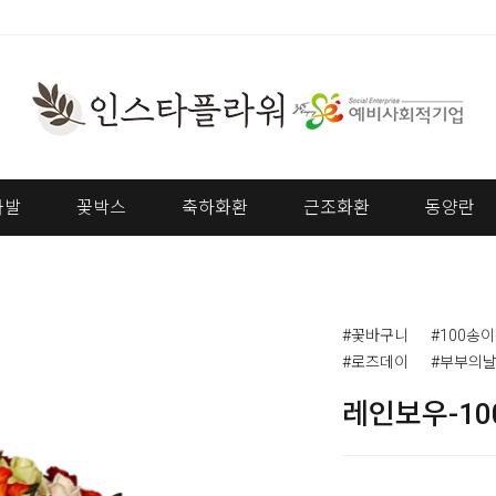
다발
꽃박스
축하화환
근조화환
동양란
#꽃바구니
#100송
#로즈데이
#부부의
레인보우-1