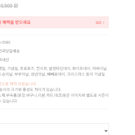
10,500 원
인 혜택을 받으세요
a-0085
전국당일배송
국내산
생일, 기념일, 프로포즈, 전시회, 발렌타인데이, 화이트데이, 어버이날,
스승의날, 부부의날, 성년의날, 빼빼로데이, 크리스마스 등의 기념일
준으로 제작 되었습니다.
송이의 크기와 풍성도 차이가 있습니다.
소재,부속품(포장,바구니,리본,카드,데코)등은 이미지와 별도로 시즌이
수 있습니다