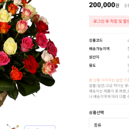
200,000
원
2
로그인 후 적립 및 할
상품코드
배송가능지역
원산지
용도
본 상품 이미지는 일반 기
알뜰/일반/고급 차이는 꽃
배송되는 제품의 꽃,화분,
나 배송지역에 따라 다를 
상품선택