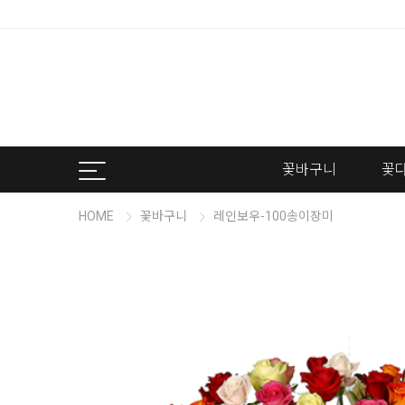
꽃바구니
꽃
HOME
꽃바구니
레인보우-100송이장미