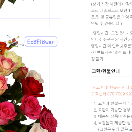
(상기 시간 이전에 마감되
으로 배송되므로 오전 1
토,일 및 공휴일은 예약
연될 수 있습니다.)
- 영업시간 : 오전 8시~ 
인터넷주문은 24시간 
영업시간 외 인터넷주문일
- 이벤트시즌 : 화이트
정 불가
교환/환불안내
※ 교환 및 환불은 인
고객센터 070-7009-
교환과 환불은 아래와
교환이 가능한 경우
배송된 상품이 주문한
쇼핑몰이 제공한 정보
(교환은 위와 같은 