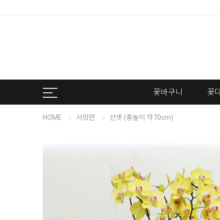
꽃바구니
꽃
HOME
서양란
선셋 (총높이 약70cm)