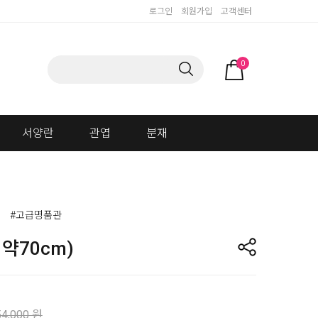
로그인
회원가입
고객센터
0
서양란
관엽
분재
#고급명품관
약70cm)
54,000 원