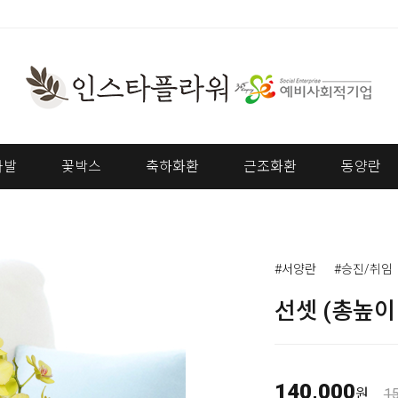
다발
꽃박스
축하화환
근조화환
동양란
#서양란
#승진/취임
선셋 (총높이 
140,000
원
1